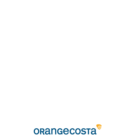
Loa
din
g...