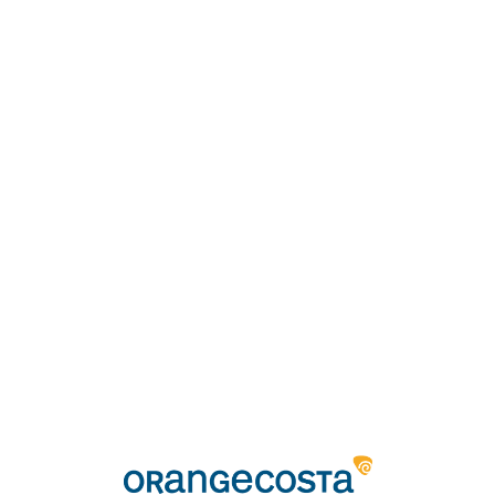
Loa
din
g...