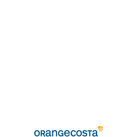
Loa
din
g...