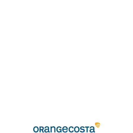
Loa
din
g...