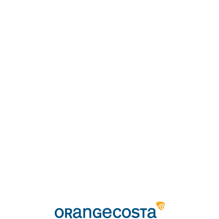
Loa
din
g...