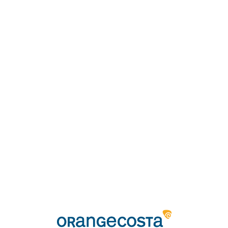
Loa
din
g...