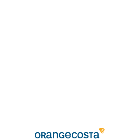
Loa
din
g...