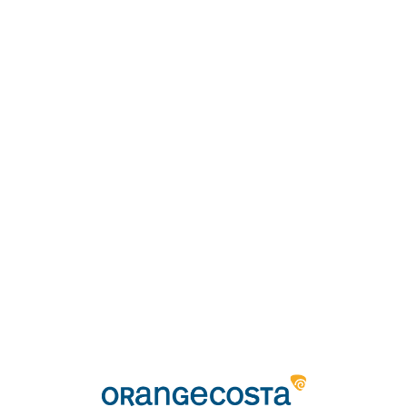
Loa
din
g...