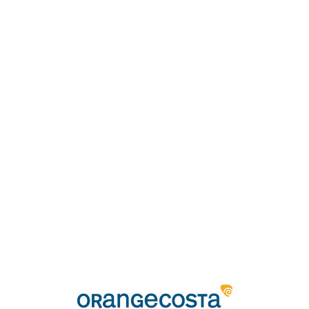
Loa
din
g...