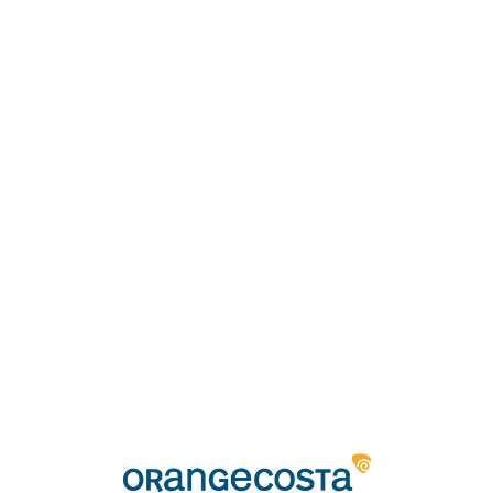
Loa
din
g...