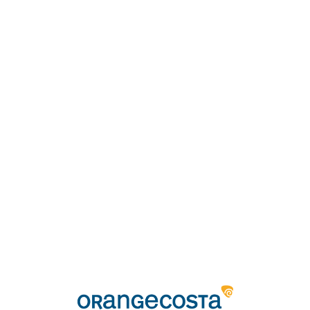
Loa
din
g...