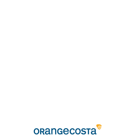
Loa
din
g...