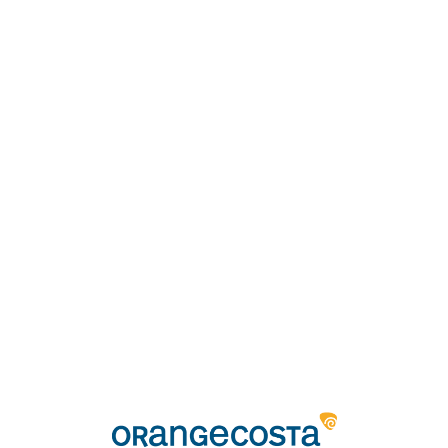
Loa
din
g...