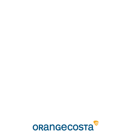
Loa
din
g...