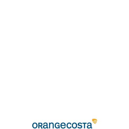
Loa
din
g...