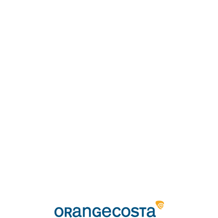
Loa
din
g...