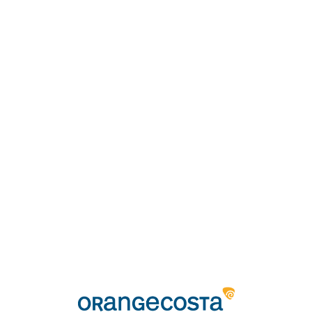
Loa
din
g...