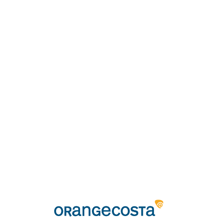
Loa
din
g...