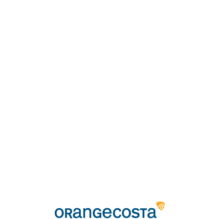
Loa
din
g...