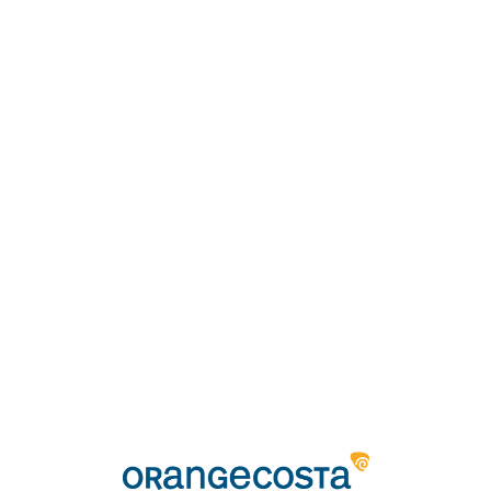
Loa
din
g...