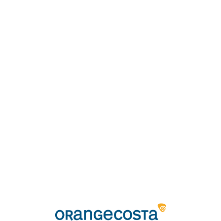
Loa
din
g...