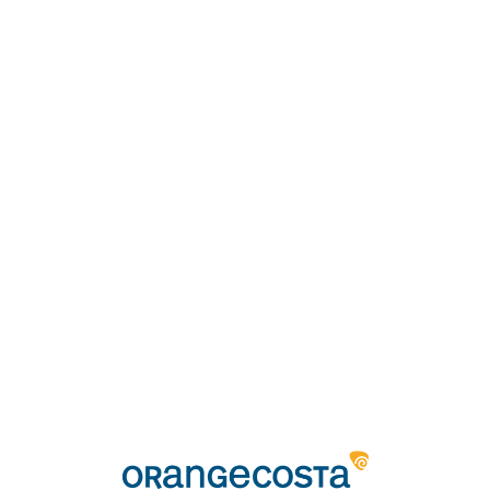
Loa
din
g...