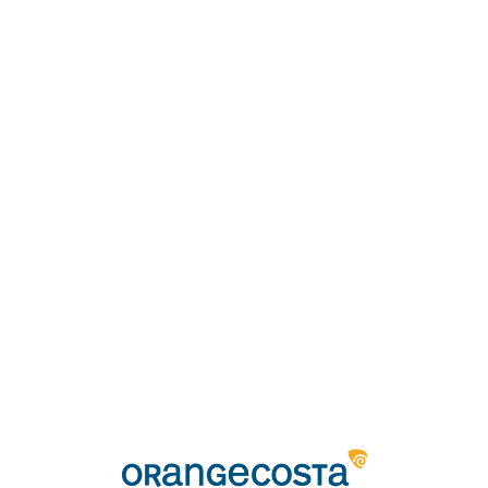
Loa
din
g...