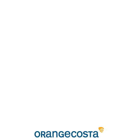
Loa
din
g...