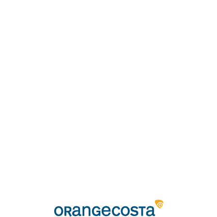
Loa
din
g...