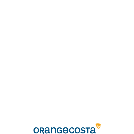
Loa
din
g...