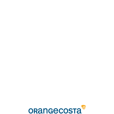
Loa
din
g...