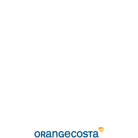
Loa
din
g...