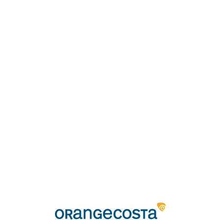
Loa
din
g...