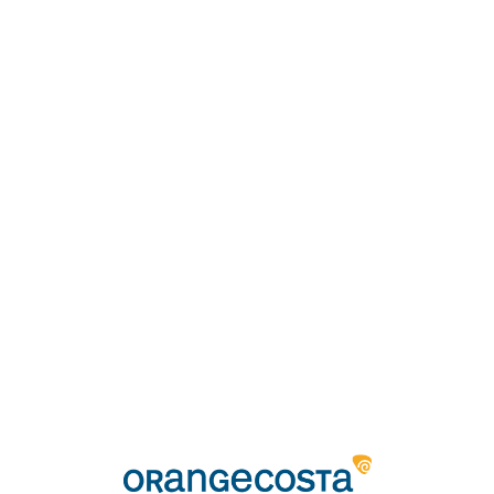
Loa
din
g...