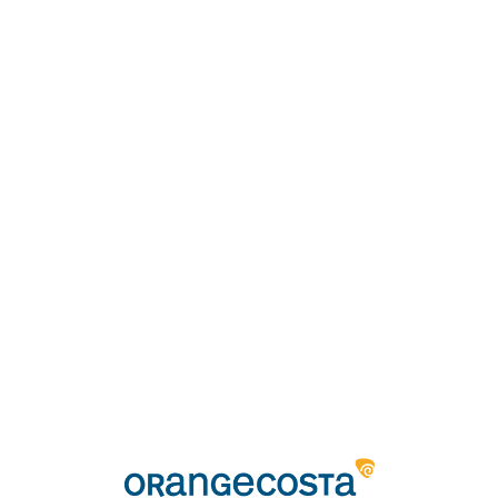
Loa
din
g...