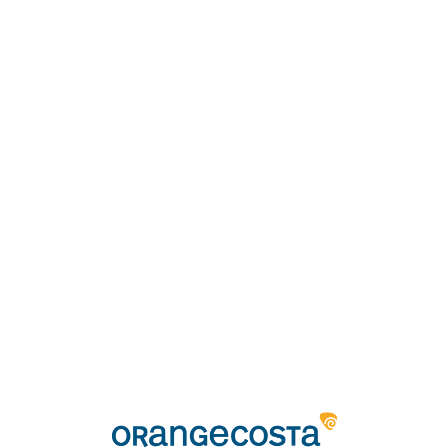
Loa
din
g...