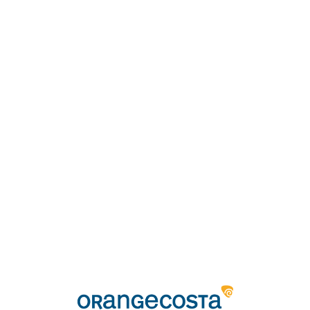
Loa
din
g...