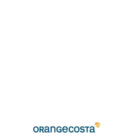
Loa
din
g...