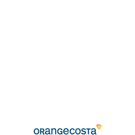
Loa
din
g...