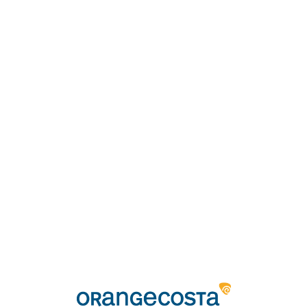
Loa
din
g...