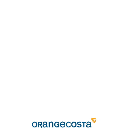
Loa
din
g...