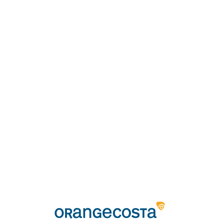
Loa
din
g...