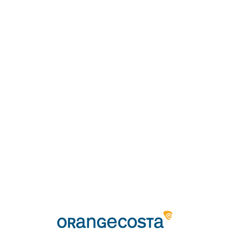
Loa
din
g...