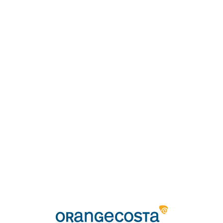
Loa
din
g...