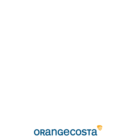
Loa
din
g...