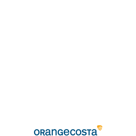
Loa
din
g...