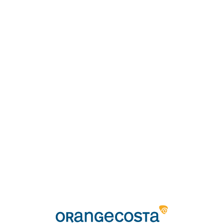
Loa
din
g...