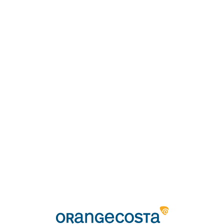
Loa
din
g...