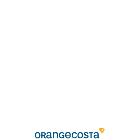
Loa
din
g...