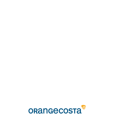
Loa
din
g...