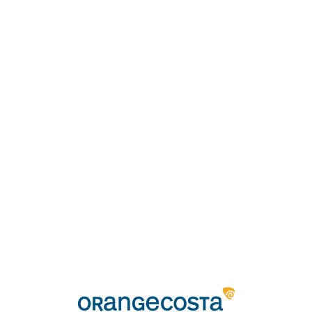
Loa
din
g...