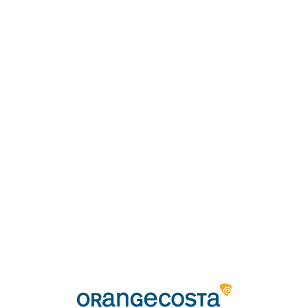
Loa
din
g...