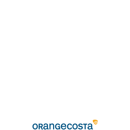
Loa
din
g...