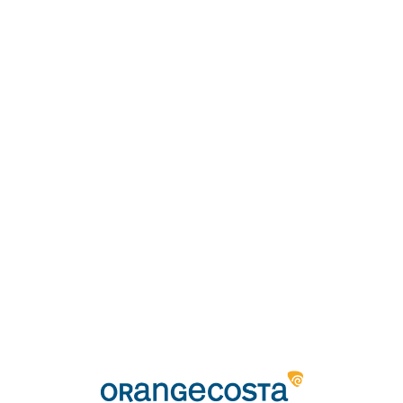
Loa
din
g...